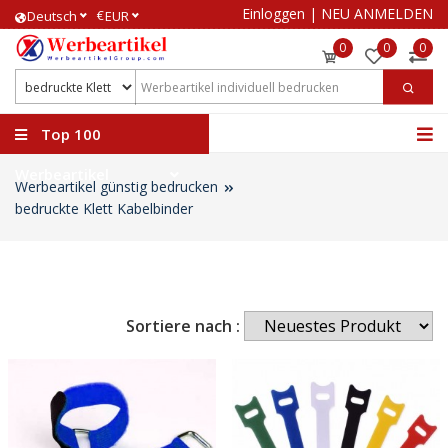
Einloggen
|
NEU ANMELDEN
€
Deutsch
EUR
0
0
0
Top 100
Werbeartikel
Werbeartikel günstig bedrucken
bedruckte Klett Kabelbinder
Sortiere nach :