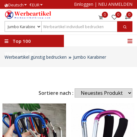
Einloggen
|
NEU ANMELDEN
€
Deutsch
EUR
0
0
0
Top 100
Werbeartikel
Werbeartikel günstig bedrucken
Jumbo Karabiner
Sortiere nach :