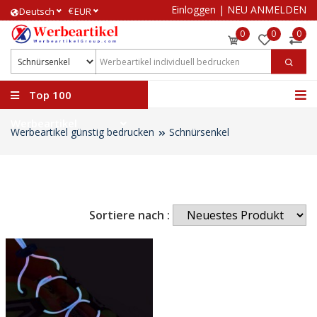
Einloggen
|
NEU ANMELDEN
€
Deutsch
EUR
0
0
0
Top 100
Werbeartikel
Werbeartikel günstig bedrucken
Schnürsenkel
Sortiere nach :