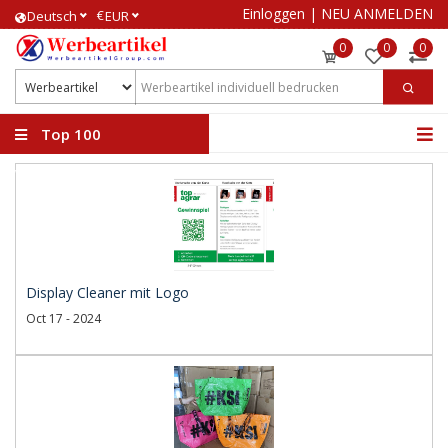
Einloggen
|
NEU ANMELDEN
€
Deutsch
EUR
0
0
0
Top 100
Werbeartikel
Display Cleaner mit Logo
Oct 17 - 2024