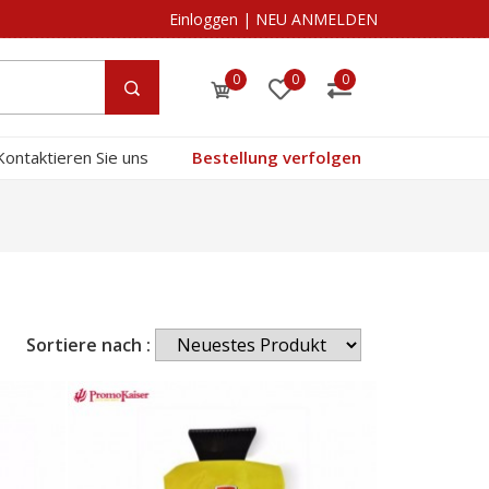
Einloggen
|
NEU ANMELDEN
0
0
0
Kontaktieren Sie uns
Bestellung verfolgen
Sortiere nach :