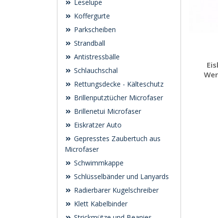
Leselupe
Koffergurte
Parkscheiben
Strandball
Antistressbälle
Eis
Schlauchschal
Wer
Rettungsdecke - Kälteschutz
Brillenputztücher Microfaser
Brillenetui Microfaser
Eiskratzer Auto
Gepresstes Zaubertuch aus
Microfaser
Schwimmkappe
Schlüsselbänder und Lanyards
Radierbarer Kugelschreiber
Klett Kabelbinder
Strickmütze und Beanies