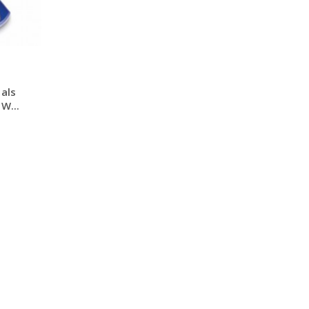
 als
W...