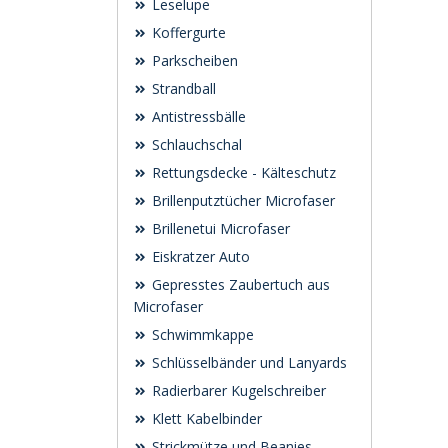
Leselupe
Koffergurte
Parkscheiben
Strandball
Antistressbälle
Schlauchschal
Rettungsdecke - Kälteschutz
Brillenputztücher Microfaser
Brillenetui Microfaser
Eiskratzer Auto
Gepresstes Zaubertuch aus
Microfaser
Schwimmkappe
Schlüsselbänder und Lanyards
Radierbarer Kugelschreiber
Klett Kabelbinder
Strickmütze und Beanies