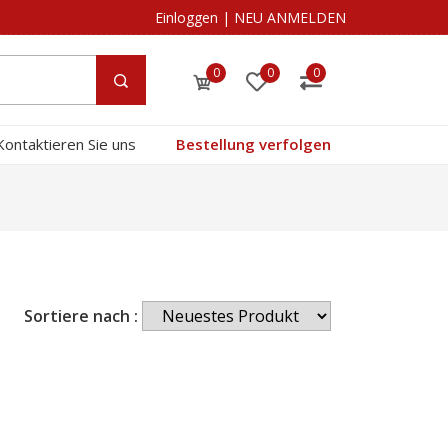
Einloggen
|
NEU ANMELDEN
0
0
0
Kontaktieren Sie uns
Bestellung verfolgen
Sortiere nach :