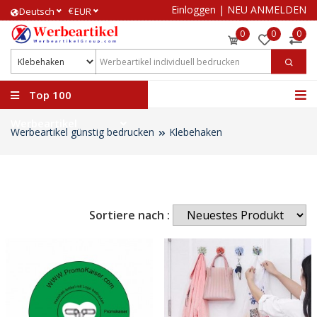
Einloggen
|
NEU ANMELDEN
€
Deutsch
EUR
0
0
0
Top 100
Werbeartikel
Werbeartikel günstig bedrucken
Klebehaken
Sortiere nach :