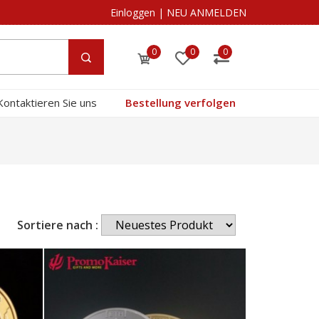
Einloggen
|
NEU ANMELDEN
0
0
0
Kontaktieren Sie uns
Bestellung verfolgen
Sortiere nach :