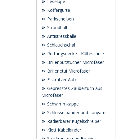
Leselupe
Koffergurte
Parkscheiben
Strandball
Antistressbälle
Schlauchschal
Rettungsdecke - Kälteschutz
Brillenputztücher Microfaser
Brillenetui Microfaser
Eiskratzer Auto
Gepresstes Zaubertuch aus
Microfaser
Schwimmkappe
Schlüsselbänder und Lanyards
Radierbarer Kugelschreiber
Klett Kabelbinder
Strickmütze und Beanies