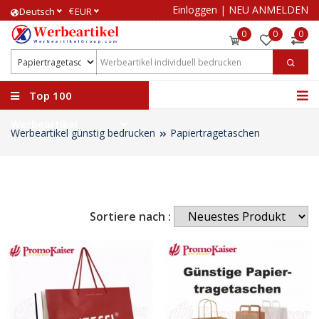
Einloggen
|
NEU ANMELDEN
€
Deutsch
EUR
0
0
0
Top 100
Werbeartikel
Werbeartikel günstig bedrucken
Papiertragetaschen
Sortiere nach :