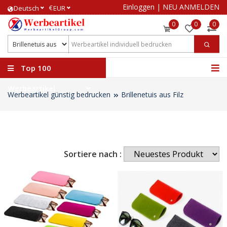
Einloggen
|
NEU ANMELDEN
€
Deutsch
EUR
0
0
0
Top 100
Werbeartikel
Werbeartikel günstig bedrucken
Brillenetuis aus Filz
Sortiere nach :