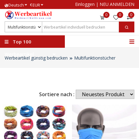
Einloggen
|
NEU ANMELDEN
€
Deutsch
EUR
0
0
0
Top 100
Werbeartikel
Werbeartikel günstig bedrucken
Multifunktionstücher
Sortiere nach :