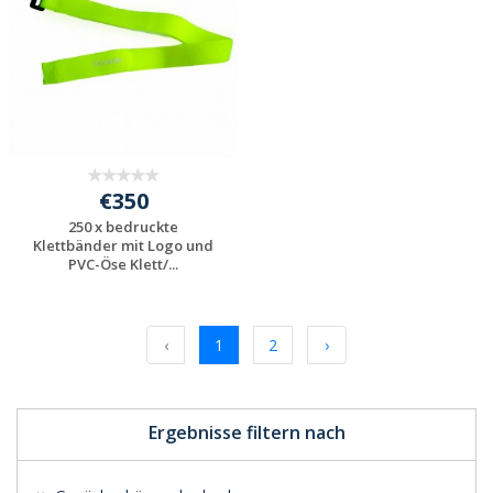
€350
250 x bedruckte
Klettbänder mit Logo und
PVC-Öse Klett/...
Individuelle
Werbeartikel
anfragen
‹
1
2
›
Ergebnisse filtern nach