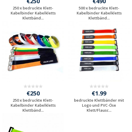
€250
€490
250 x bedruckte Klett-
500 x bedruckte Klett-
Kabelbinder Kabelkletts
Kabelbinder Kabelkletts
Klettbänd...
Klettbänd...
Individuelle
Individuelle
Werbeartikel
Werbeartikel
anfragen
anfragen
€250
€1.99
250 x bedruckte Klett-
bedruckte Klettbänder mit
Kabelbinder Kabelkletts
Logo und PVC-Öse
Klettbänd...
Klett/Flausc...
Individuelle
Individuelle
Werbeartikel
Werbeartikel
anfragen
anfragen