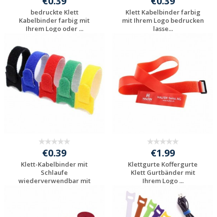
€0.39
€0.39
bedruckte Klett
Klett Kabelbinder farbig
Kabelbinder farbig mit
mit Ihrem Logo bedrucken
Ihrem Logo oder ...
lasse...
Individuelle
Individuelle
Werbeartikel
Werbeartikel
anfragen
anfragen
€0.39
€1.99
Klett-Kabelbinder mit
Klettgurte Koffergurte
Schlaufe
Klett Gurtbänder mit
wiederverwendbar mit
Ihrem Logo ...
Ihr...
Individuelle
Individuelle
Werbeartikel
Werbeartikel
anfragen
anfragen