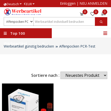
Einloggen
|
NEU ANMELDEN
€
Deutsch
EUR
0
0
0
Top 100
Werbeartikel
Werbeartikel günstig bedrucken
Affenpocken PCR-Test
Sortiere nach :