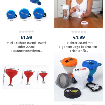
€1.99
€1.99
Mini Trichter (50 ml ,100ml
Trichter 200ml mit
oder 200ml
eigenem Logo bedrucken -
Fassungsvermögen...
Trichter fü...
Individuelle
Individuelle
Werbeartikel
Werbeartikel
anfragen
anfragen