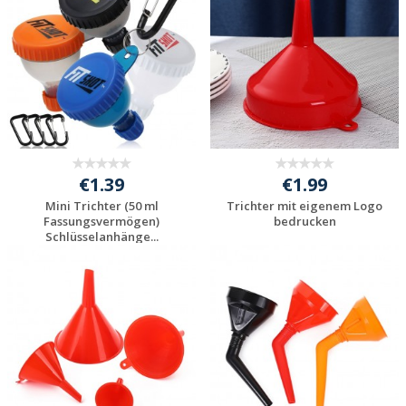
anfragen
anfragen
€1.39
€1.99
Mini Trichter (50 ml
Trichter mit eigenem Logo
Fassungsvermögen)
bedrucken
Schlüsselanhänge...
Individuelle
Individuelle
Werbeartikel
Werbeartikel
anfragen
anfragen