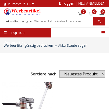
Einloggen
|
NEU ANMELDEN
€
Deutsch
EUR
0
0
0
Top 100
Werbeartikel
Werbeartikel günstig bedrucken
Akku-Staubsauger
Sortiere nach :